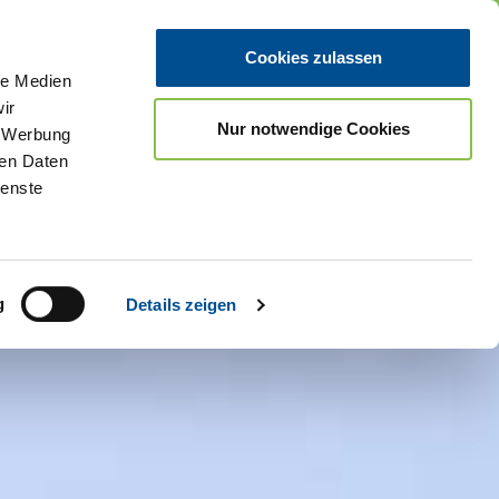
Spielregeln
Gewinne
Jetzt Mitspielen
Cookies zulassen
le Medien
ir
Nur notwendige Cookies
, Werbung
ren Daten
ienste
g
Details zeigen